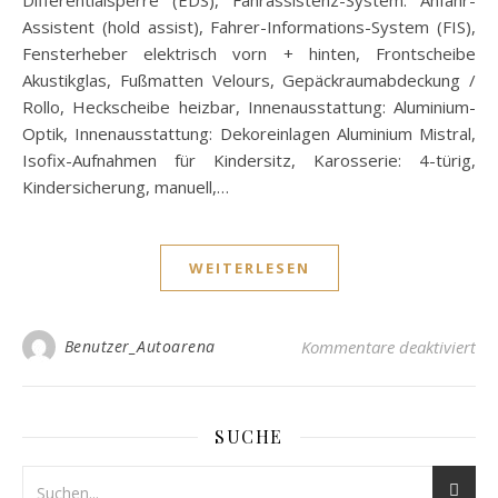
Differentialsperre (EDS), Fahrassistenz-System: Anfahr-
Assistent (hold assist), Fahrer-Informations-System (FIS),
Fensterheber elektrisch vorn + hinten, Frontscheibe
Akustikglas, Fußmatten Velours, Gepäckraumabdeckung /
Rollo, Heckscheibe heizbar, Innenausstattung: Aluminium-
Optik, Innenausstattung: Dekoreinlagen Aluminium Mistral,
Isofix-Aufnahmen für Kindersitz, Karosserie: 4-türig,
Kindersicherung, manuell,…
WEITERLESEN
für
Benutzer_Autoarena
Kommentare deaktiviert
SUCHE