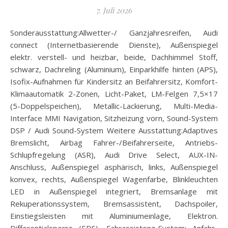
7. Juli 2026
Sonderausstattung:Allwetter-/ Ganzjahresreifen, Audi
connect (Internetbasierende Dienste), Außenspiegel
elektr. verstell- und heizbar, beide, Dachhimmel Stoff,
schwarz, Dachreling (Aluminium), Einparkhilfe hinten (APS),
Isofix-Aufnahmen für Kindersitz an Beifahrersitz, Komfort-
Klimaautomatik 2-Zonen, Licht-Paket, LM-Felgen 7,5×17
(5-Doppelspeichen), Metallic-Lackierung, Multi-Media-
Interface MMI Navigation, Sitzheizung vorn, Sound-System
DSP / Audi Sound-System Weitere Ausstattung:Adaptives
Bremslicht, Airbag Fahrer-/Beifahrerseite, Antriebs-
Schlupfregelung (ASR), Audi Drive Select, AUX-IN-
Anschluss, Außenspiegel asphärisch, links, Außenspiegel
konvex, rechts, Außenspiegel Wagenfarbe, Blinkleuchten
LED in Außenspiegel integriert, Bremsanlage mit
Rekuperationssystem, Bremsassistent, Dachspoiler,
Einstiegsleisten mit Aluminiumeinlage, Elektron.