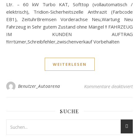
Ltr. – 60 kW Turbo KAT, Softtop (vollautomatisch /
elektrisch), Tridion-Sicherheitszelle Anthrazit (Farbcode
EB1), ZeituhrBremsen Vorderachse Neu,Wartung Neu
Fahrzeug in Sehr gutem Zustand ohne Mängel !! FAHRZEUG
IM KUNDEN AUFTRAG
!!Irrtümer,Schreibfehler,zwischenverkauf Vorbehalten
WEITERLESEN
für
Benutzer_Autoarena
Kommentare deaktiviert
SUCHE