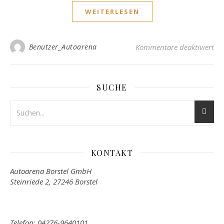
WEITERLESEN
für
Benutzer_Autoarena
Kommentare deaktiviert
SUCHE
KONTAKT
Autoarena Borstel GmbH
Steinriede 2, 27246 Borstel
Telefon: 04276-9640101