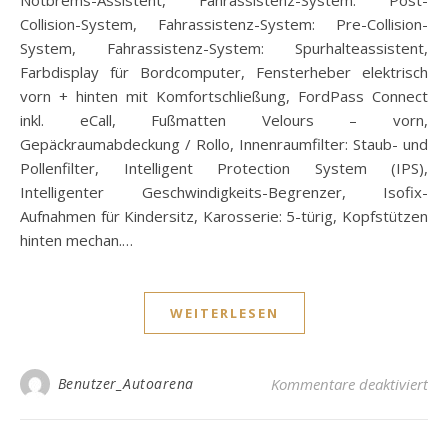
Notbrems-Assistent, Fahrassistenz-System: Post-
Collision-System, Fahrassistenz-System: Pre-Collision-
System, Fahrassistenz-System: Spurhalteassistent,
Farbdisplay für Bordcomputer, Fensterheber elektrisch
vorn + hinten mit Komfortschließung, FordPass Connect
inkl. eCall, Fußmatten Velours – vorn,
Gepäckraumabdeckung / Rollo, Innenraumfilter: Staub- und
Pollenfilter, Intelligent Protection System (IPS),
Intelligenter Geschwindigkeits-Begrenzer, Isofix-
Aufnahmen für Kindersitz, Karosserie: 5-türig, Kopfstützen
hinten mechan.…
WEITERLESEN
für
Benutzer_Autoarena
Kommentare deaktiviert