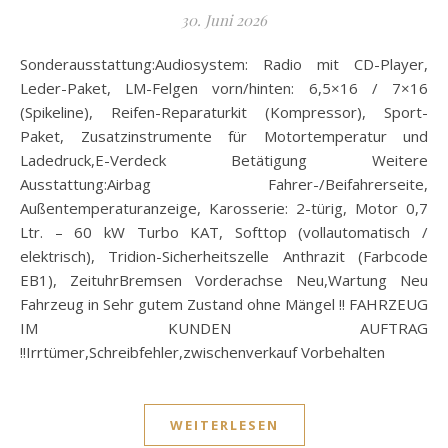
30. Juni 2026
Sonderausstattung:Audiosystem: Radio mit CD-Player,
Leder-Paket, LM-Felgen vorn/hinten: 6,5×16 / 7×16
(Spikeline), Reifen-Reparaturkit (Kompressor), Sport-
Paket, Zusatzinstrumente für Motortemperatur und
Ladedruck,E-Verdeck Betätigung Weitere
Ausstattung:Airbag Fahrer-/Beifahrerseite,
Außentemperaturanzeige, Karosserie: 2-türig, Motor 0,7
Ltr. – 60 kW Turbo KAT, Softtop (vollautomatisch /
elektrisch), Tridion-Sicherheitszelle Anthrazit (Farbcode
EB1), ZeituhrBremsen Vorderachse Neu,Wartung Neu
Fahrzeug in Sehr gutem Zustand ohne Mängel !! FAHRZEUG
IM KUNDEN AUFTRAG
!!Irrtümer,Schreibfehler,zwischenverkauf Vorbehalten
WEITERLESEN